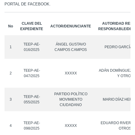
PORTAL DE FACEBOOK.
CLAVE DEL
AUTORIDAD REMI
No
ACTOR/DENUNCIANTE
EXPEDIENTE
RESPONSABLE/DEN
TEEP-AE-
ÁNGEL GUSTAVO
1
PEDRO GARCÍA 
016/2025
CAMPOS CAMPOS
TEEP-AE-
ADÁN DOMÍNGUEZ 
2
XXXXX
047/2025
Y OTROS
PARTIDO POLÍTICO
TEEP-AE-
3
MOVIMIENTO
MARIO DÍAZ HER
055/2025
CIUDADANO
TEEP-AE-
EDUARDO RIVERA 
4
XXXXX
098/2025
OTROS