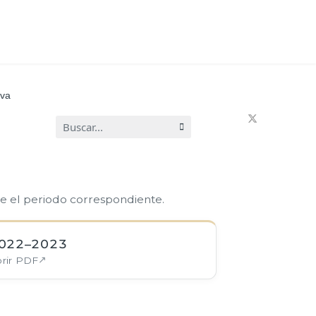
iva
Buscar...
ne el periodo correspondiente.
022–2023
rir PDF