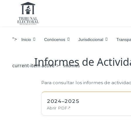
">
Inicio
Conócenos
Jurisdiccional
Transpa
Informes de Activi
current-item active">
Informes
Para consultar los informes de activida
2024–2025
Abrir PDF